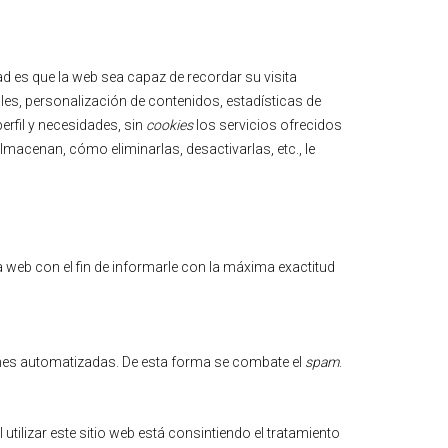
d es que la web sea capaz de recordar su visita
es, personalización de contenidos, estadísticas de
erfil y necesidades, sin
cookies
los servicios ofrecidos
almacenan, cómo eliminarlas, desactivarlas, etc.,
le
 web con el fin de informarle con la máxima exactitud
ones automatizadas. De esta forma se combate el
spam
.
 utilizar este sitio web está consintiendo el tratamiento