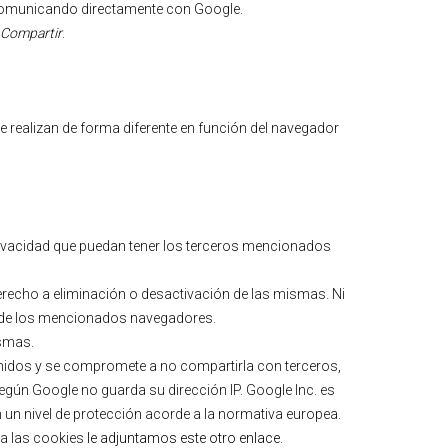
o comunicando directamente con Google.
Compartir
.
 realizan de forma diferente en función del navegador
 privacidad que puedan tener los terceros mencionados
erecho a eliminación o desactivación de las mismas. Ni
 de los mencionados navegadores.
ismas.
idos y se compromete a no compartirla con terceros,
Según Google no guarda su dirección IP. Google Inc. es
un nivel de protección acorde a la normativa europea.
 a las cookies
le adjuntamos este otro enlace
.