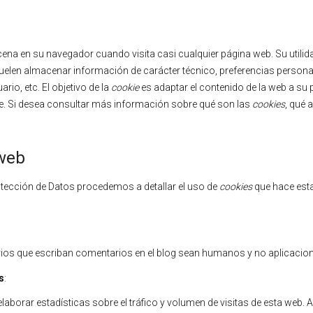
ena en su navegador cuando visita casi cualquier página web. Su utilida
elen almacenar información de carácter técnico, preferencias personal
io, etc. El objetivo de la
cookie
es adaptar el contenido de la web a su p
e. Si desea consultar más información sobre qué son las
cookies
, qué 
 web
rotección de Datos procedemos a detallar el uso de
cookies
que hace esta
arios que escriban comentarios en el blog sean humanos y no aplicaci
s
:
aborar estadísticas sobre el tráfico y volumen de visitas de esta web. Al