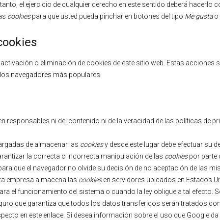
tanto, el ejercicio de cualquier derecho en este sentido deberá hacerl
ias
cookies
para que usted pueda pinchar en botones del tipo
Me gusta
o
cookies
tivación o eliminación de cookies de este sitio web. Estas acciones se
a los navegadores más populares
.
en responsables ni del contenido ni de la veracidad de las políticas de
argadas de almacenar las
cookies
y desde este lugar debe efectuar su d
rantizar la correcta o incorrecta manipulación de las
cookies
por parte
ara que el navegador no olvide su decisión de no aceptación de las m
sta empresa almacena las
cookies
en servidores ubicados en Estados Un
ra el funcionamiento del sistema o cuando la ley obligue a tal efecto. 
ro que garantiza que todos los datos transferidos serán tratados con 
especto
en este enlace
. Si desea información sobre el uso que Google da