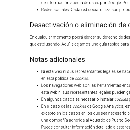
de información acerca de usted por Google. Por 
Redes sociales: Cada red social utiliza sus prop
Desactivación o eliminación de 
En cualquier momento podrá ejercer su derecho de desac
que esté usando.
Aquí le dejamos una guía rápida par
Notas adicionales
Ni esta web ni sus representantes legales se hac
en esta política de
cookies
.
Los navegadores web son las herramientas enc
esta web ni sus representantes legales pueden ga
En algunos casos es necesario instalar
cookies
p
En el caso de las
cookies
de Google Analytics, e
excepto en los casos en los que sea necesario pa
una compañía adherida al Acuerdo de Puerto Segu
Puede consultar información detallada a este r