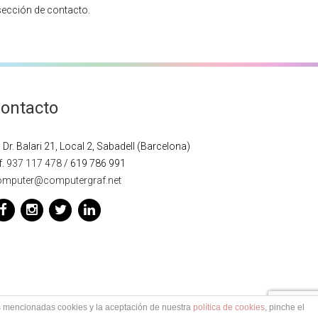
sección de contacto.
ontacto
 Dr. Balari 21, Local 2, Sabadell (Barcelona)
f.
937 117 478
/ 619 786 991
omputer@computergraf.net
as mencionadas cookies y la aceptación de nuestra
política de cookies
, pinche el