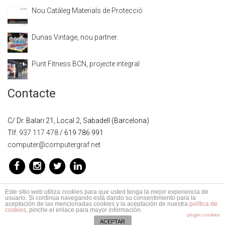
Nou Catàleg Materials de Protecció
Dunas Vintage, nou partner.
Punt Fitness BCN, projecte integral
Contacte
C/ Dr. Balari 21, Local 2, Sabadell (Barcelona)
Tlf.
937 117 478
/ 619 786 991
computer@computergraf.net
Este sitio web utiliza cookies para que usted tenga la mejor experiencia de
usuario. Si continúa navegando está dando su consentimiento para la
aceptación de las mencionadas cookies y la aceptación de nuestra
política de
ComputerGraf. ©
Avis Legal
-
Politica de dades
-
cookies
, pinche el enlace para mayor información.
plugin cookies
Mapa del lloc
ACEPTAR