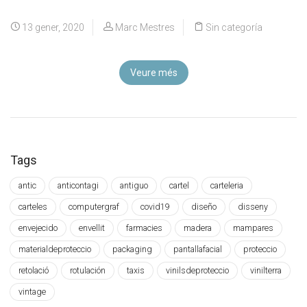
13 gener, 2020
Marc Mestres
Sin categoría
Veure més
Tags
antic
anticontagi
antiguo
cartel
carteleria
carteles
computergraf
covid19
diseño
disseny
envejecido
envellit
farmacies
madera
mampares
materialdeproteccio
packaging
pantallafacial
proteccio
retolació
rotulación
taxis
vinilsdeproteccio
vinilterra
vintage