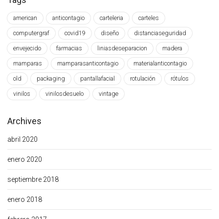
american
anticontagio
carteleria
carteles
computergraf
covid19
diseño
distanciaseguridad
envejecido
farmacias
liniasdeseparacion
madera
mamparas
mamparasanticontagio
materialanticontagio
old
packaging
pantallafacial
rotulación
rótulos
vinilos
vinilosdesuelo
vintage
Archives
abril 2020
enero 2020
septiembre 2018
enero 2018