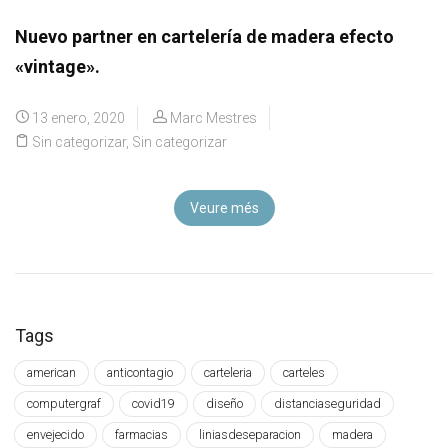
Nuevo partner en cartelería de madera efecto
«vintage».
13 enero, 2020
Marc Mestres
Sin categorizar
,
Sin categorizar
Veure més
Tags
american
anticontagio
carteleria
carteles
computergraf
covid19
diseño
distanciaseguridad
envejecido
farmacias
liniasdeseparacion
madera