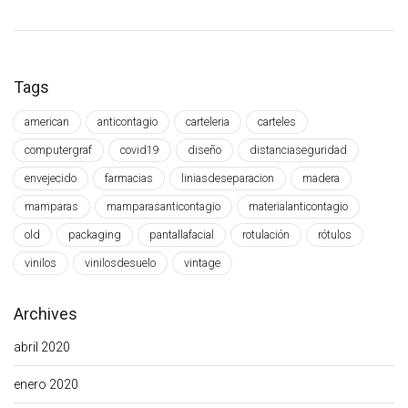
Tags
american
anticontagio
carteleria
carteles
computergraf
covid19
diseño
distanciaseguridad
envejecido
farmacias
liniasdeseparacion
madera
mamparas
mamparasanticontagio
materialanticontagio
old
packaging
pantallafacial
rotulación
rótulos
vinilos
vinilosdesuelo
vintage
Archives
abril 2020
enero 2020