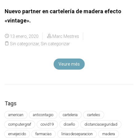
Nuevo partner en cartelería de madera efecto
«vintage».
13 enero, 2020
Marc Mestres
Sin categorizar
,
Sin categorizar
Veure més
Tags
american
anticontagio
carteleria
carteles
computergraf
covid19
diseño
distanciaseguridad
envejecido
farmacias
liniasdeseparacion
madera