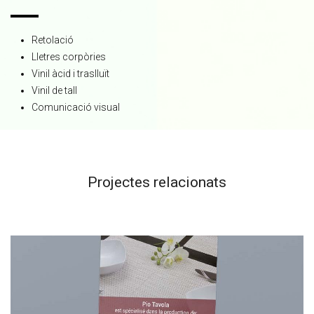
Retolació
Lletres corpòries
Vinil àcid i traslluït
Vinil de tall
Comunicació visual
Projectes relacionats